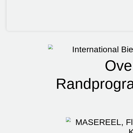
Ove
Randprog