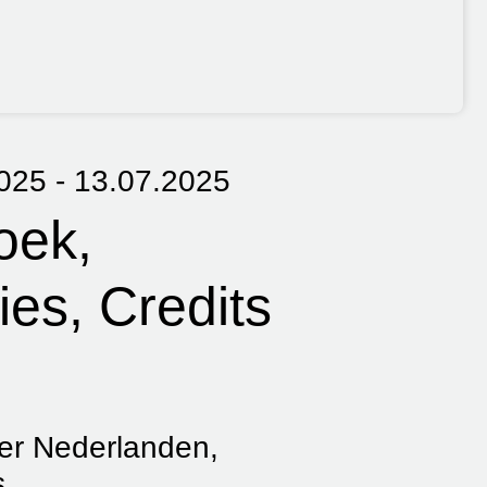
oek
ies
Credits