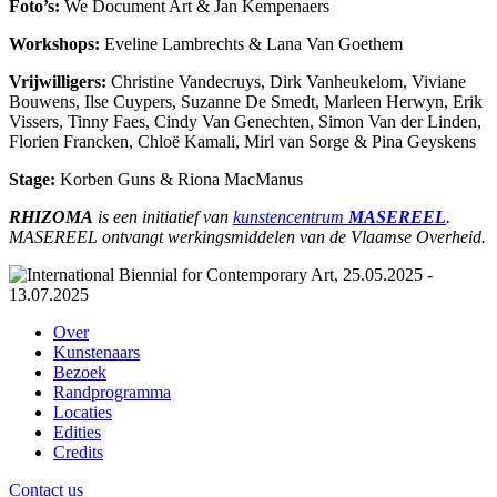
Foto’s:
We Document Art & Jan Kempenaers
Workshops:
Eveline Lambrechts & Lana Van Goethem
Vrijwilligers:
Christine Vandecruys, Dirk Vanheukelom, Viviane
Bouwens, Ilse Cuypers, Suzanne De Smedt, Marleen Herwyn, Erik
Vissers, Tinny Faes, Cindy Van Genechten, Simon Van der Linden,
Florien Francken, Chloë Kamali, Mirl van Sorge & Pina Geyskens
Stage:
Korben Guns & Riona MacManus
RHIZOMA
is een initiatief van
kunstencentrum
MASEREEL
.
MASEREEL ontvangt werkingsmiddelen van de Vlaamse Overheid.
Over
Kunstenaars
Bezoek
Randprogramma
Locaties
Edities
Credits
Contact us